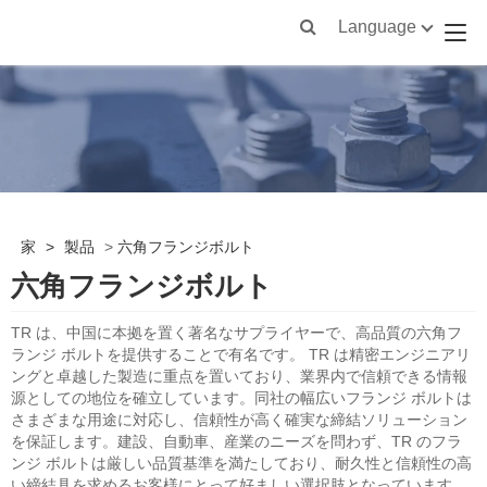
Language
家
>
製品
>
六角フランジボルト
六角フランジボルト
TR は、中国に本拠を置く著名なサプライヤーで、高品質の六角フ
ランジ ボルトを提供することで有名です。 TR は精密エンジニアリ
ングと卓越した製造に重点を置いており、業界内で信頼できる情報
源としての地位を確立しています。同社の幅広いフランジ ボルトは
さまざまな用途に対応し、信頼性が高く確実な締結ソリューション
を保証します。建設、自動車、産業のニーズを問わず、TR のフラ
ンジ ボルトは厳しい品質基準を満たしており、耐久性と信頼性の高
い締結具を求めるお客様にとって好ましい選択肢となっています。